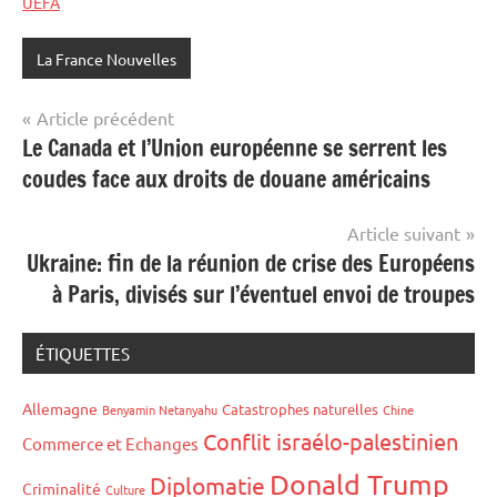
UEFA
La France Nouvelles
Navigation
Article précédent
Le Canada et l’Union européenne se serrent les
de
coudes face aux droits de douane américains
l’article
Article suivant
Ukraine: fin de la réunion de crise des Européens
à Paris, divisés sur l’éventuel envoi de troupes
ÉTIQUETTES
Allemagne
Catastrophes naturelles
Benyamin Netanyahu
Chine
Conflit israélo-palestinien
Commerce et Echanges
Donald Trump
Diplomatie
Criminalité
Culture