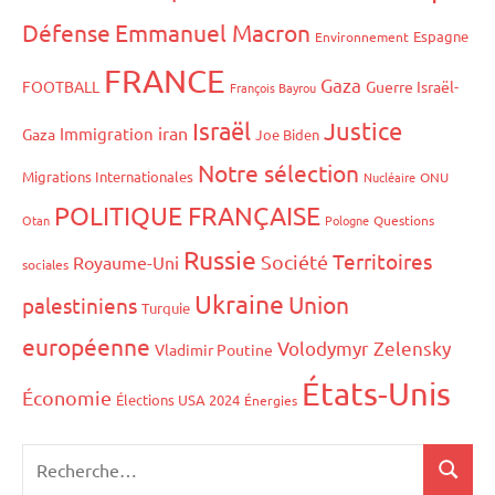
Défense
Emmanuel Macron
Espagne
Environnement
FRANCE
Gaza
FOOTBALL
Guerre Israël-
François Bayrou
Israël
Justice
iran
Immigration
Gaza
Joe Biden
Notre sélection
Migrations Internationales
Nucléaire
ONU
POLITIQUE FRANÇAISE
Otan
Pologne
Questions
Russie
Territoires
Société
Royaume-Uni
sociales
Ukraine
Union
palestiniens
Turquie
européenne
Volodymyr Zelensky
Vladimir Poutine
États-Unis
Économie
Élections USA 2024
Énergies