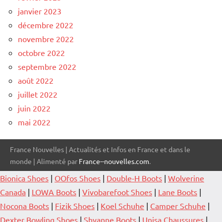
janvier 2023
décembre 2022
novembre 2022
octobre 2022
septembre 2022
août 2022
juillet 2022
juin 2022
mai 2022
France Nouvelles | Actualités et Infos en France et dans le
monde | Alimenté par
France--nouvelles.com
.
Bionica Shoes
|
OOfos Shoes
|
Double-H Boots
|
Wolverine
Canada
|
LOWA Boots
|
Vivobarefoot Shoes
|
Lane Boots
|
Nocona Boots
|
Fizik Shoes
|
Koel Schuhe
|
Camper Schuhe
|
Dexter Bowling Shoes
|
Shyanne Boots
|
Unisa Chaussures
|