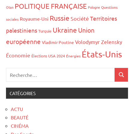
POLITIQUE FRANÇAISE
Otan
Pologne
Questions
Russie
Territoires
Société
Royaume-Uni
sociales
Ukraine
Union
palestiniens
Turquie
européenne
Volodymyr Zelensky
Vladimir Poutine
États-Unis
Économie
Élections USA 2024
Énergies
CATÉGORIES
ACTU
BEAUTÉ
CINÉMA