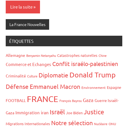
Lire la suite
La France Nouvelles
ÉTIQUETTES
Allemagne
Catastrophes naturelles
Benyamin Netanyahu
Chine
Conflit israélo-palestinien
Commerce et Echanges
Donald Trump
Diplomatie
Criminalité
Culture
Défense
Emmanuel Macron
Espagne
Environnement
FRANCE
Gaza
FOOTBALL
Guerre Israël-
François Bayrou
Israël
Justice
iran
Immigration
Gaza
Joe Biden
Notre sélection
Migrations Internationales
Nucléaire
ONU