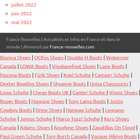
juillet 2022
juin 2022
mai 2022
France Nouvelles | Actualités et Infos en France et dans le
monde | Alimenté par
France--nouvelles.com
.
Bionica Shoes
|
OOfos Shoes
|
Double-H Boots
|
Wolverine
Canada
|
LOWA Boots
|
Vivobarefoot Shoes
|
Lane Boots
|
Nocona Boots
|
Fizik Shoes
|
Koel Schuhe
|
Camper Schuhe
|
Dexter Bowling Shoes
|
Shyanne Boots
|
Unisa Chaussures
|
Lowa Schuhe
|
Cheap Boots UK
|
Ganter Schuhe
|
Vionic Shoes
|
Roper Boots
|
Maguire Shoes
|
Tony Lama Boots
|
Justin
Cowboy Boots
|
Drew Shoes
|
Hanwag Schuhe
|
Leguano
Schuhe
|
Jomos Schuhe
|
Marco Tozzi Schuhe
|
Xero Shoes
Canada
|
Adams Shoes
|
Anodyne Shoes
|
Zapatillas On Cloud
|
Paul Green Schuhe
|
Tory Burch Canada
|
Vasque Hiking Boots
|