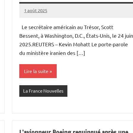
1 août 2025
Admins
Le secrétaire américain au Trésor, Scott
Bessent, à Washington, D.C., États-Unis, le 24 jui
2025.REUTERS – Kevin Mohatt Le porte-parole
du ministère iranien des […]
Lire la suite
La France Nouvelles
L’avionneur Boeing requinqué après une