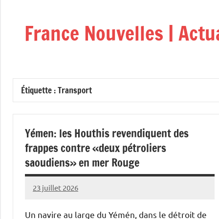
Aller
au
France Nouvelles | Actu
contenu
Étiquette :
Transport
Yémen: les Houthis revendiquent des
frappes contre «deux pétroliers
saoudiens» en mer Rouge
23 juillet 2026
Admins
Un navire au large du Yémén, dans le détroit de