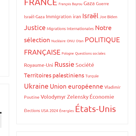
FRANCE
Gaza
Guerre
François Bayrou
Israël
iran
Immigration
Israël-Gaza
Joe Biden
Justice
Notre
Migrations Internationales
POLITIQUE
sélection
Nucléaire
ONU
Otan
FRANÇAISE
Pologne
Questions sociales
Russie
Société
Royaume-Uni
Territoires palestiniens
Turquie
Ukraine
Union européenne
Vladimir
Volodymyr Zelensky
Économie
Poutine
États-Unis
Élections USA 2024
Énergies