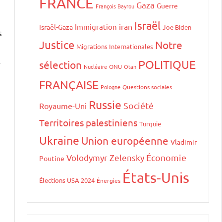
FRANCE
Gaza
Guerre
François Bayrou
Israël
iran
Immigration
Israël-Gaza
Joe Biden
s
Justice
Notre
Migrations Internationales
-
POLITIQUE
sélection
Nucléaire
ONU
Otan
FRANÇAISE
Pologne
Questions sociales
Russie
Société
Royaume-Uni
Territoires palestiniens
Turquie
Ukraine
Union européenne
Vladimir
Volodymyr Zelensky
Économie
Poutine
États-Unis
Élections USA 2024
Énergies