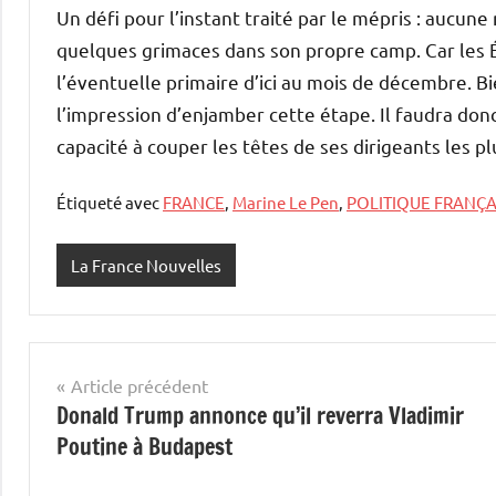
Un défi pour l’instant traité par le mépris : aucune
quelques grimaces dans son propre camp. Car les É
l’éventuelle primaire d’ici au mois de décembre. Bi
l’impression d’enjamber cette étape. Il faudra donc
capacité à couper les têtes de ses dirigeants les p
Étiqueté avec
FRANCE
,
Marine Le Pen
,
POLITIQUE FRANÇA
La France Nouvelles
Navigation
Article précédent
Donald Trump annonce qu’il reverra Vladimir
de
Poutine à Budapest
l’article